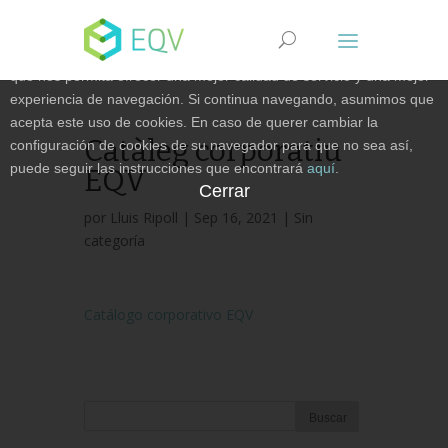
Uso de Cookies en esta web
Este sitio web utiliza cookies para recopilar información anónima
que nos permita ofrecer una mejor calidad de servicio y una mejor
experiencia de navegación. Si continua navegando, asumimos que
acepta este uso de cookies. En caso de querer cambiar la
Catàleg corporatiu
configuración de cookies de su navegador para que no sea así,
puede seguir las instrucciones que encontrará
aquí
.
EQV
Cerrar
por
Lluis Ripoll
| Sep 16, 2021 |
Sin
categoría
Catálogo corporativo EQV